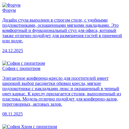
Форум
Дизайн стула выполнен в строгом стиле, с удобными
подлокотниками, оснащенными мягкими накладками. Это
комфортный и функциональный стул для офиса, который
также отлично подойдет для размещения гостей в приемной
или холле.
24.12.2025
София с пюпитром
Элегантное конференц-кресло для посетителей имеет
широкий выбор расцветки обивки кресла, мягкие
подлокотники с накладками люкс и окрашенный в черный
цвет каркас. К креслу прилагается столик, выполненный из
пластика. Модель отлично подойдет для конференц-залов,
переговорных, актовых залов.
08.11.2025