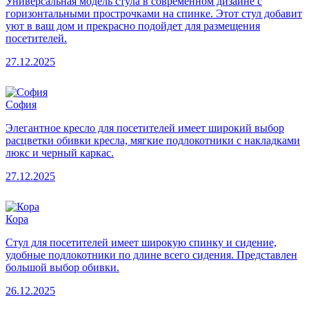
Универсальная модель стула в современном дизайне с
горизонтальными прострочками на спинке. Этот стул добавит
уют в ваш дом и прекрасно подойдет для размещения
посетителей.
27.12.2025
София
Элегантное кресло для посетителей имеет широкий выбор
расцветки обивки кресла, мягкие подлокотники с накладками
люкс и черный каркас.
27.12.2025
Кора
Стул для посетителей имеет широкую спинку и сидение,
удобные подлокотники по длине всего сидения. Представлен
большой выбор обивки.
26.12.2025