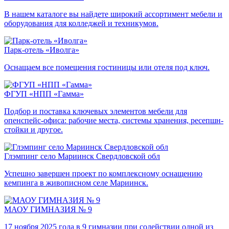
В нашем каталоге вы найдете широкий ассортимент мебели и
оборудования для колледжей и техникумов.
Парк-отель «Иволга»
Оснащаем все помещения гостиницы или отеля под ключ.
ФГУП «НПП «Гамма»
Подбор и поставка ключевых элементов мебели для
опенспейс-офиса: рабочие места, системы хранения, ресепшн-
стойки и другое.
Глэмпинг село Мариинск Свердловской обл
Успешно завершен проект по комплексному оснащению
кемпинга в живописном селе Мариинск.
МАОУ ГИМНАЗИЯ № 9
17 ноября 2025 года в 9 гимназии при содействии одной из