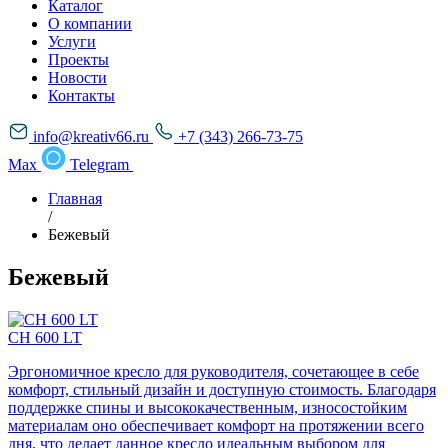
Каталог
О компании
Услуги
Проекты
Новости
Контакты
info@kreativ66.ru
+7 (343) 266-73-75
Max
Telegram
Главная
/
Бежевый
Бежевый
СН 600 LT
Эргономичное кресло для руководителя, сочетающее в себе
комфорт, стильный дизайн и доступную стоимость. Благодаря
поддержке спины и высококачественным, износостойким
материалам оно обеспечивает комфорт на протяжении всего
дня, что делает данное кресло идеальным выбором для