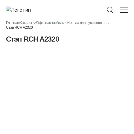
Главная
/
Каталог
/
Офисная мебель
/
Кресла для руководителя
/
Стэп RCH A2320
Стэп RCH A2320