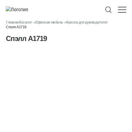
Главная
/
Каталог
/
Офисная мебель
/
Кресла для руководителя
/
Спэлл A1719
Спэлл A1719