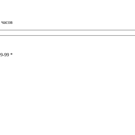
 часов
99-99
*