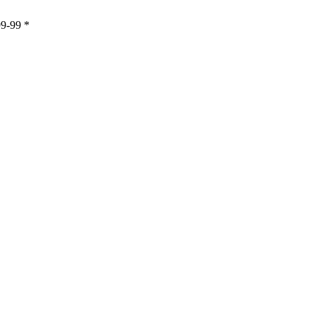
99-99
*