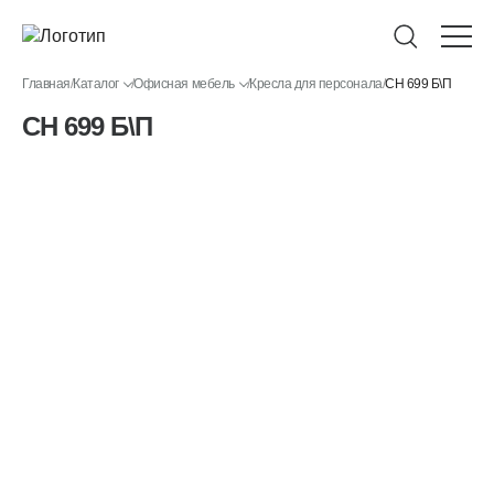
Главная
/
Каталог
/
Офисная мебель
/
Кресла для персонала
/
CH 699 Б\П
CH 699 Б\П