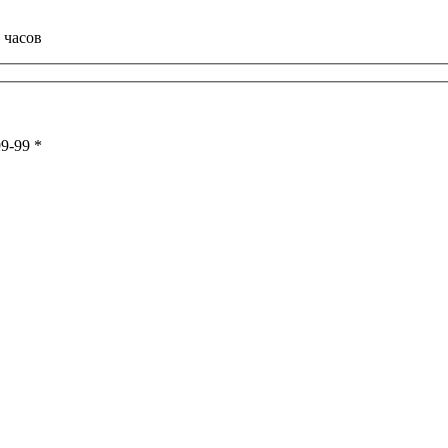
 часов
99-99
*