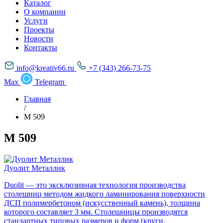
Каталог
О компании
Услуги
Проекты
Новости
Контакты
info@kreativ66.ru
+7 (343) 266-73-75
Max
Telegram
Главная
/
М 509
М 509
Дуолит Металлик
Duolit — это эксклюзивная технология производства
столешниц методом жидкого ламинирования поверхности
ДСП полимербетоном (искусственный камень), толщина
которого составляет 3 мм. Столешницы производятся
стандартных типовых размеров и форм (круги,