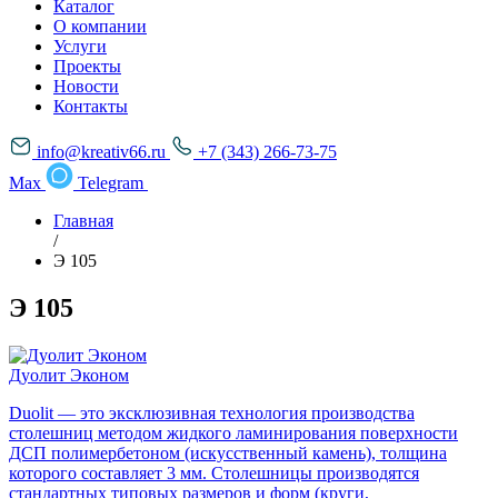
Каталог
О компании
Услуги
Проекты
Новости
Контакты
info@kreativ66.ru
+7 (343) 266-73-75
Max
Telegram
Главная
/
Э 105
Э 105
Дуолит Эконом
Duolit — это эксклюзивная технология производства
столешниц методом жидкого ламинирования поверхности
ДСП полимербетоном (искусственный камень), толщина
которого составляет 3 мм. Столешницы производятся
стандартных типовых размеров и форм (круги,