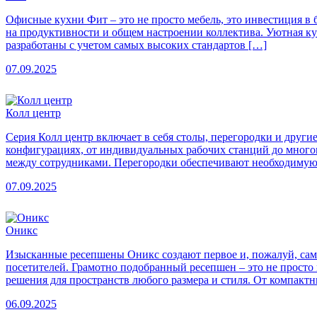
Офисные кухни Фит – это не просто мебель, это инвестиция в
на продуктивности и общем настроении коллектива. Уютная ку
разработаны с учетом самых высоких стандартов […]
07.09.2025
Колл центр
Серия Колл центр включает в себя столы, перегородки и друг
конфигурациях, от индивидуальных рабочих станций до много
между сотрудниками. Перегородки обеспечивают необходимую 
07.09.2025
Оникс
Изысканные ресепшены Оникс создают первое и, пожалуй, само
посетителей. Грамотно подобранный ресепшен – это не прост
решения для пространств любого размера и стиля. От компакт
06.09.2025