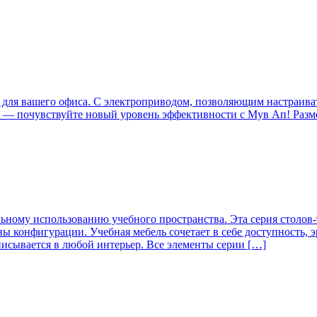
для вашего офиса. С электроприводом, позволяющим настраиват
вах — почувствуйте новый уровень эффективности с Мув Ап! Разм
альному использованию учебного пространства. Эта серия столов
 конфигурации. Учебная мебель сочетает в себе доступность, э
исывается в любой интерьер. Все элементы серии […]