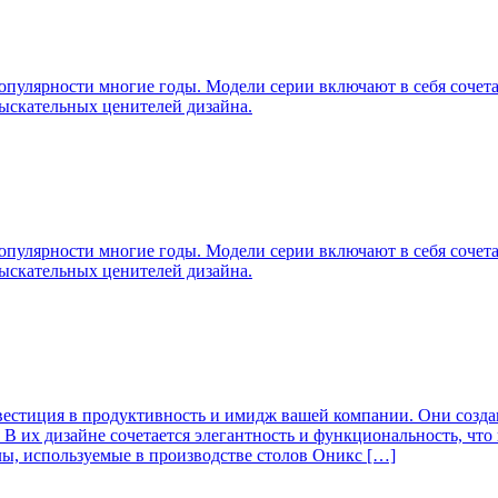
популярности многие годы. Модели серии включают в себя сочет
ыскательных ценителей дизайна.
популярности многие годы. Модели серии включают в себя сочет
ыскательных ценителей дизайна.
нвестиция в продуктивность и имидж вашей компании. Они созда
В их дизайне сочетается элегантность и функциональность, что
ы, используемые в производстве столов Оникс […]