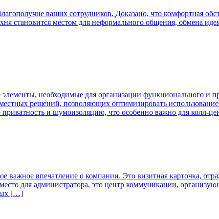
 благополучие ваших сотрудников. Доказано, что комфортная об
хня становится местом для неформального общения, обмена идея
ие элементы, необходимые для организации функционального и п
местных решений, позволяющих оптимизировать использование 
приватность и шумоизоляцию, что особенно важно для колл-цен
е важное впечатление о компании. Это визитная карточка, отра
о место для администратора, это центр коммуникации, организ
ных […]