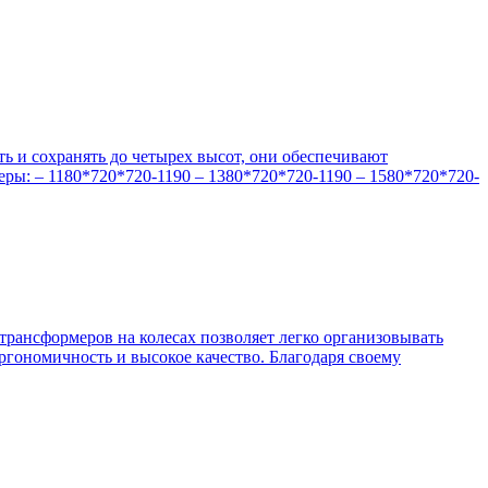
ь и сохранять до четырех высот, они обеспечивают
еры: – 1180*720*720-1190 – 1380*720*720-1190 – 1580*720*720-
-трансформеров на колесах позволяет легко организовывать
ргономичность и высокое качество. Благодаря своему