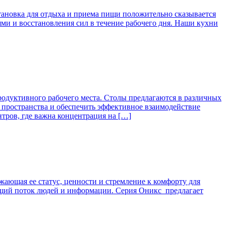
становка для отдыха и приема пищи положительно сказывается
ми и восстановления сил в течение рабочего дня. Наши кухни
родуктивного рабочего места. Столы предлагаются в различных
пространства и обеспечить эффективное взаимодействие
тров, где важна концентрация на […]
жающая ее статус, ценности и стремление к комфорту для
ующий поток людей и информации. Серия Оникс предлагает