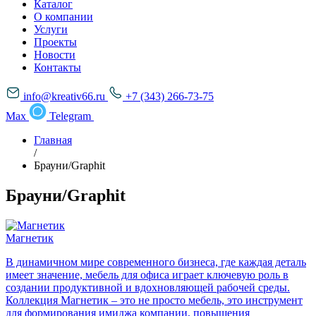
Каталог
О компании
Услуги
Проекты
Новости
Контакты
info@kreativ66.ru
+7 (343) 266-73-75
Max
Telegram
Главная
/
Брауни/Graphit
Брауни/Graphit
Магнетик
В динамичном мире современного бизнеса, где каждая деталь
имеет значение, мебель для офиса играет ключевую роль в
создании продуктивной и вдохновляющей рабочей среды.
Коллекция Магнетик – это не просто мебель, это инструмент
для формирования имиджа компании, повышения