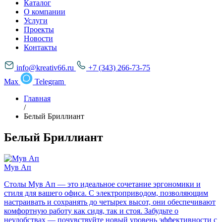
Каталог
О компании
Услуги
Проекты
Новости
Контакты
info@kreativ66.ru
+7 (343) 266-73-75
Max
Telegram
Главная
/
Белый Бриллиант
Белый Бриллиант
Мув Ап
Столы Мув Ап — это идеальное сочетание эргономики и
стиля для вашего офиса. С электроприводом, позволяющим
настраивать и сохранять до четырех высот, они обеспечивают
комфортную работу как сидя, так и стоя. Забудьте о
неудобствах — почувствуйте новый уровень эффективности с