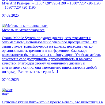
Мув Ап! Размеры: – 1180*720*720-1190 – 1380*720*720-1190
– 1580*720*720-1190
07.09.2025
Мебель на металлокаркасе
Столы Mobile System подходят для тех, кто стремится к
оптимальному использованию учебного пространства. Эта
серия столов-трансформеров на колесах позволяет легко
организовывать тренинги и конференции, благодаря
возможности быстрой смены конфигурации. Учебная мебель
сочетает в себе доступность, эргономичность и высокое
качество. Благодаря своему лаконичному дизайну и
элегантному стилю, она гармонично вписывается в любой
интерьер. Все элементы серии […]
07.09.2025
Фит
Офисные кухни Фит – это не просто мебель, это инвестиция в