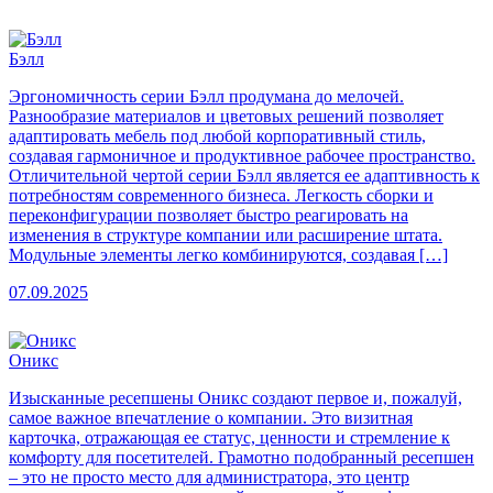
Бэлл
Эргономичность серии Бэлл продумана до мелочей.
Разнообразие материалов и цветовых решений позволяет
адаптировать мебель под любой корпоративный стиль,
создавая гармоничное и продуктивное рабочее пространство.
Отличительной чертой серии Бэлл является ее адаптивность к
потребностям современного бизнеса. Легкость сборки и
переконфигурации позволяет быстро реагировать на
изменения в структуре компании или расширение штата.
Модульные элементы легко комбинируются, создавая […]
07.09.2025
Оникс
Изысканные ресепшены Оникс создают первое и, пожалуй,
самое важное впечатление о компании. Это визитная
карточка, отражающая ее статус, ценности и стремление к
комфорту для посетителей. Грамотно подобранный ресепшен
– это не просто место для администратора, это центр