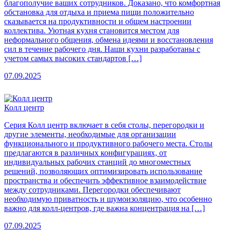
благополучие ваших сотрудников. Доказано, что комфортная
обстановка для отдыха и приема пищи положительно
сказывается на продуктивности и общем настроении
коллектива. Уютная кухня становится местом для
неформального общения, обмена идеями и восстановления
сил в течение рабочего дня. Наши кухни разработаны с
учетом самых высоких стандартов […]
07.09.2025
Колл центр
Серия Колл центр включает в себя столы, перегородки и
другие элементы, необходимые для организации
функционального и продуктивного рабочего места. Столы
предлагаются в различных конфигурациях, от
индивидуальных рабочих станций до многоместных
решений, позволяющих оптимизировать использование
пространства и обеспечить эффективное взаимодействие
между сотрудниками. Перегородки обеспечивают
необходимую приватность и шумоизоляцию, что особенно
важно для колл-центров, где важна концентрация на […]
07.09.2025