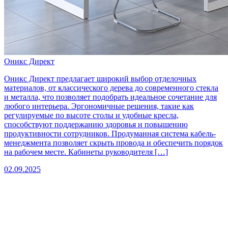
Оникс Директ
Оникс Директ предлагает широкий выбор отделочных
материалов, от классического дерева до современного стекла
и металла, что позволяет подобрать идеальное сочетание для
любого интерьера. Эргономичные решения, такие как
регулируемые по высоте столы и удобные кресла,
способствуют поддержанию здоровья и повышению
продуктивности сотрудников. Продуманная система кабель-
менеджмента позволяет скрыть провода и обеспечить порядок
на рабочем месте. Кабинеты руководителя […]
02.09.2025