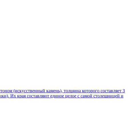
оном (искусственный камень), толщина которого составляет 3
ки). Их края составляют единое целое с самой столешницей и