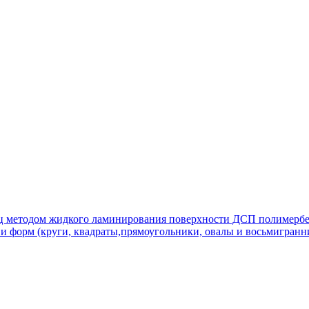
иц методом жидкого ламинирования поверхности ДСП полимербет
 форм (круги, квадраты,прямоугольники, овалы и восьмигранни