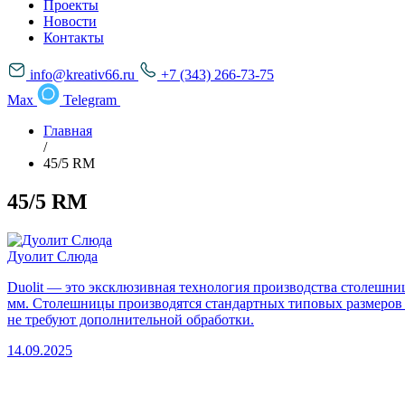
Проекты
Новости
Контакты
info@kreativ66.ru
+7 (343) 266-73-75
Max
Telegram
Главная
/
45/5 RM
45/5 RM
Дуолит Слюда
Duolit — это эксклюзивная технология производства столешн
мм. Столешницы производятся стандартных типовых размеров и
не требуют дополнительной обработки.
14.09.2025