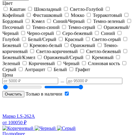
Цвет
Каштан
Шоколадный
Светло-Голубой
Кофейный
Фисташковый
Мокко
Терракотовый
Бордовый
Кэмел
Синий/Черный
Темно-зеленый
Песочный
Темно-синий
Темно-серый
Оранжевый/
Черный
Черно-серый
Серо-бежевый
Синий
Голубой
Белый/Серый
Красный
Светло-серый
Бежевый
Кремово-белый
Оранжевый
Темно-
коричневый
Светло-коричневый
Светло-бежевый
Бежевый/Кэмел
Оранжевый/Серый
Кремовый
Зеленый
Коричневый
Черный
Слоновая кость
Серый
Антрацит
Белый
Графит
Цена
Только в наличии
Очистить
Марко LS-262A
от
100050
₽
Подробнее