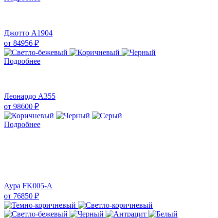
Джотто A1904
от
84956
₽
Подробнее
Леонардо A355
от
98600
₽
Подробнее
Аура FK005-A
от
76850
₽