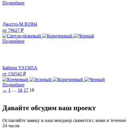
Подробнее
Джотто-М B1904
от
79627
₽
Подробнее
Байрон YS1505A
от
156542
₽
Подробнее
Пагинация
←
1
…
16
17
18
записей
Давайте обсудим ваш проект
Оставляйте заявку и наш менджер свяжется с вами в течение
24 часов