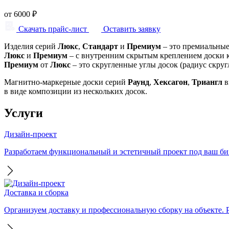
от
6000
₽
Скачать прайс-лист
Оставить заявку
Изделия серий
Люкс
,
Стандарт
и
Премиум
– это премиальны
Люкс
и
Премиум
– с внутренним скрытым креплением доски к
Премиум
от
Люкс
– это скругленные углы досок (радиус скруг
Магнитно-маркерные доски серий
Раунд
,
Хексагон
,
Триангл
в
в виде композиции из нескольких досок.
Услуги
Дизайн-проект
Разработаем функциональный и эстетичный проект под ваш бизн
Доставка и сборка
Организуем доставку и профессиональную сборку на объекте. Ра