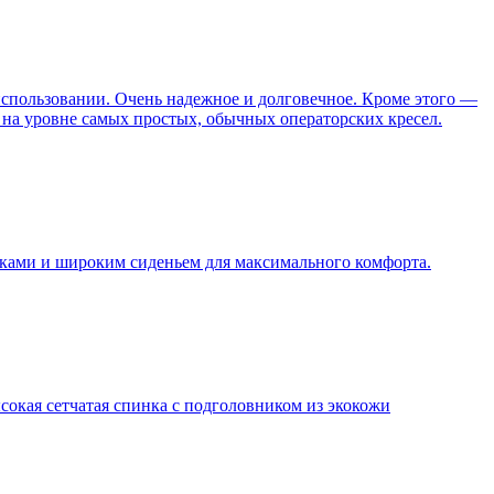
спользовании. Очень надежное и долговечное. Кроме этого —
на уровне самых простых, обычных операторских кресел.
иками и широким сиденьем для максимального комфорта.
ая сетчатая спинка с подголовником из экокожи