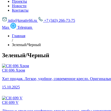
Проекты
Новости
Контакты
info@kreativ66.ru
+7 (343) 266-73-75
Max
Telegram
Главная
/
Зеленый/Черный
Зеленый/Черный
CH 696 Хром
Хит продаж. Легкое, удобное, современное кресло. Оригиналь
15.10.2025
CH 699 V
Лёгкое и стильное конференц-кресло создано, чтобы совместит