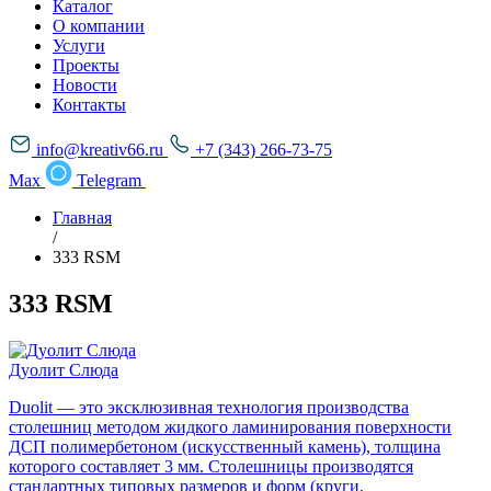
Каталог
О компании
Услуги
Проекты
Новости
Контакты
info@kreativ66.ru
+7 (343) 266-73-75
Max
Telegram
Главная
/
333 RSM
333 RSM
Дуолит Слюда
Duolit — это эксклюзивная технология производства
столешниц методом жидкого ламинирования поверхности
ДСП полимербетоном (искусственный камень), толщина
которого составляет 3 мм. Столешницы производятся
стандартных типовых размеров и форм (круги,